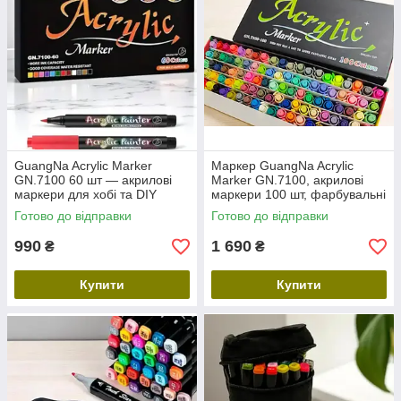
GuangNa Acrylic Marker
Маркер GuangNa Acrylic
GN.7100 60 шт — акрилові
Marker GN.7100, акрилові
маркери для хобі та DIY
маркери 100 шт, фарбувальні
маркери для малювання,
Готово до відправки
Готово до відправки
набор акрилових маркерів
990
1 690
₴
₴
Купити
Купити