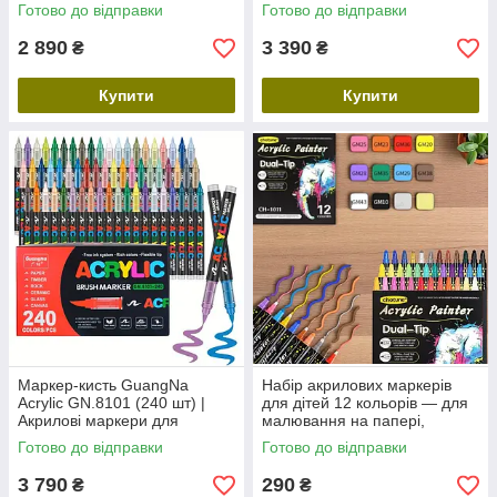
художників, скетчів, рукоділля
пензлевим наконечником
Готово до відправки
Готово до відправки
2 890
3 390
₴
₴
Купити
Купити
Маркер-кисть GuangNa
Набір акрилових маркерів
Acrylic GN.8101 (240 шт) |
для дітей 12 кольорів — для
Акрилові маркери для
малювання на папері,
малювання, творчості,
дереві, камені, склі, безпечні
Готово до відправки
Готово до відправки
декору та для розмальовок
та яскраві
Дісней
3 790
290
₴
₴