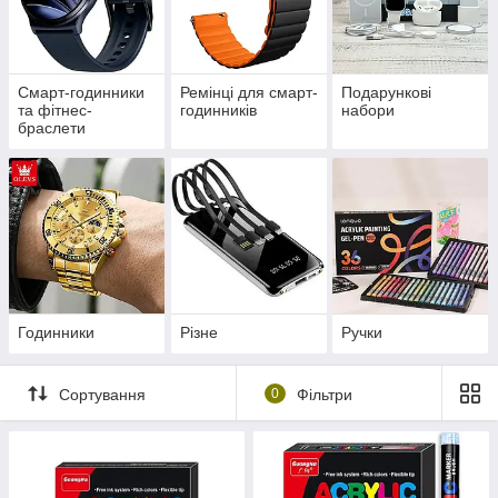
Смарт-годинники
Ремінці для смарт-
Подарункові
та фітнес-
годинників
набори
браслети
Годинники
Різне
Ручки
Сортування
0
Фільтри