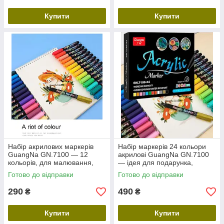
Купити
Купити
Набір акрилових маркерів
Набір маркерів 24 кольори
GuangNa GN.7100 — 12
акрилові GuangNa GN.7100
кольорів, для малювання,
— ідея для подарунка,
розпису, творчості
творчий набір
Готово до відправки
Готово до відправки
290
490
₴
₴
Купити
Купити