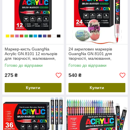
Маркер-кисть GuangNa
24 акрилових маркерів
Acrylic GN.8101 12 кольорів
GuangNa GN.8101 для
для творчості, малювання,
творчості, малювання,
DIY
розпису, скетчингу
Готово до відправки
Готово до відправки
275
540
₴
₴
Купити
Купити