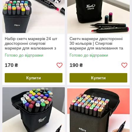
Набір скетч маркерів 24 шт
Скетч маркери двосторонні
двосторонні спиртові
30 кольорів | Спиртові
маркери для малювання з
маркери для малювання та
тонким і широким
творчості
Готово до відправки
Готово до відправки
наконечником
170
190
₴
₴
Купити
Купити