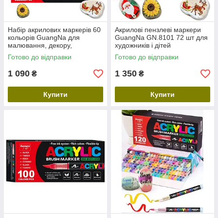
Набір акрилових маркерів 60
Акрилові пензлеві маркери
кольорів GuangNa для
GuangNa GN.8101 72 шт для
малювання, декору,
художників і дітей
творчості, водостійкі маркери
Готово до відправки
Готово до відправки
з тонким пером
1 090
1 350
₴
₴
Купити
Купити