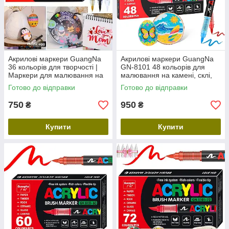
Акрилові маркери GuangNa
Акрилові маркери GuangNa
36 кольорів для творчості |
GN-8101 48 кольорів для
Маркери для малювання на
малювання на камені, склі,
склі, тканині, дереві
дереві, текстилі | Набір
Готово до відправки
Готово до відправки
маркерів
750
950
₴
₴
Купити
Купити