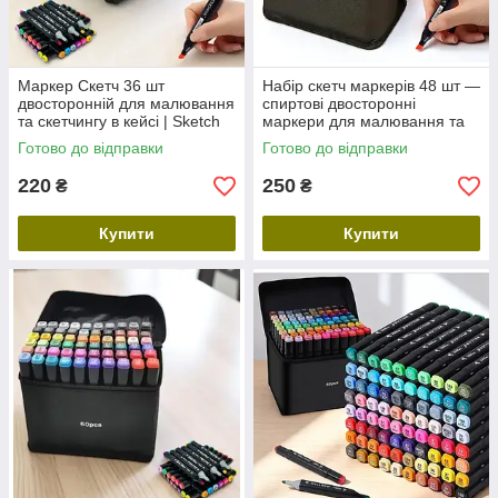
Маркер Скетч 36 шт
Набір скетч маркерів 48 шт —
двосторонній для малювання
спиртові двосторонні
та скетчингу в кейсі | Sketch
маркери для малювання та
Marker 36 кольорів
скетчингу
Готово до відправки
Готово до відправки
220
250
₴
₴
Купити
Купити