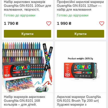
Набір акрилових маркерів
Професійні акрилові маркери
GuangNa GN-8101 100шт для
GuangNa GN.8101 120шт —
малювання, творчості,
набір для малювання
декору
Готово до відправки
Готово до відправки
1 790
1 990
₴
₴
Купити
Купити
Набір маркерів акрилових
Акрилові маркери GuangNa
GuangNa GN.8101 168
GN.8101 Brush Tip 200 шт|
кольорів – для дітей,
Художні маркери з