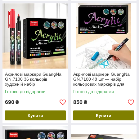
Акрилові маркери GuangNa
Акрилові маркери GuangNa
GN.7100 36 кольорів
GN.7100 48 шт — набір
художній набір
кольорових маркерів для
малювання, декору, творчості
Готово до відправки
Готово до відправки
690
850
₴
₴
Купити
Купити