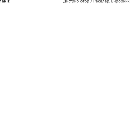
анії:
Дистриб'ютор / Реселер, Виробник