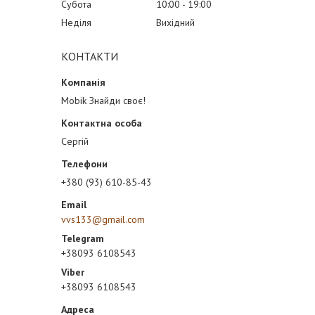
Субота
10:00
19:00
Неділя
Вихідний
КОНТАКТИ
Mobik Знайди своє!
Сергій
+380 (93) 610-85-43
vvs133@gmail.com
+38093 6108543
+38093 6108543