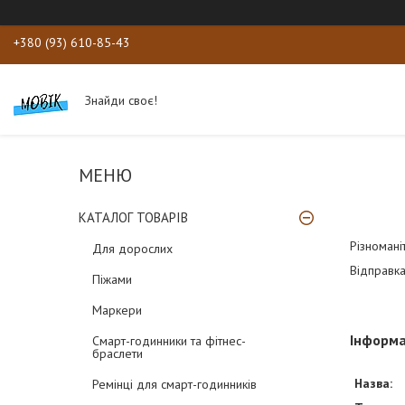
+380 (93) 610-85-43
Знайди своє!
КАТАЛОГ ТОВАРІВ
Різномані
Для дорослих
Відправка
Піжами
Маркери
Інформа
Смарт-годинники та фітнес-
браслети
Назва:
Ремінці для смарт-годинників