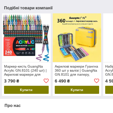
Подібні товари компанії
Маркер-кисть GuangNa
Акрилові маркери Гуангна
Набі
Acrylic GN.8101 (240 шт) |
360 шт у валізі | GuangNa
Acry
Акрилові маркери для
GN.8101 для паперу,
GN.8
малювання, творчості,
тканини, дерева, скла,
худо
3 790
6 490
4 5
₴
₴
декору та для
каменю, кераміки та
пен
розмальовок Дісней
пластику
нак
Купити
Купити
Про нас