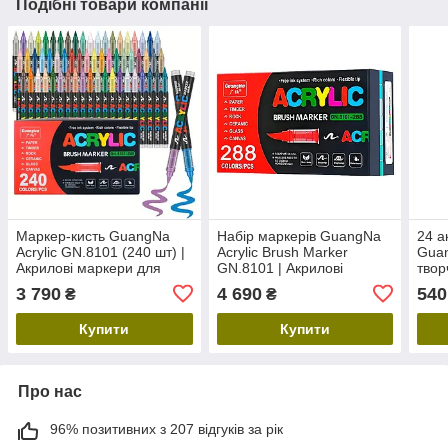
Подібні товари компанії
Маркер-кисть GuangNa
Набір маркерів GuangNa
24 а
Acrylic GN.8101 (240 шт) |
Acrylic Brush Marker
Gua
Акрилові маркери для
GN.8101 | Акрилові
твор
малювання, творчості,
художні маркери 288 шт з
розп
3 790
4 690
540
₴
₴
декору та для
пензликовим
розмальовок Дісней
наконечником
Купити
Купити
Про нас
96% позитивних з 207 відгуків за рік