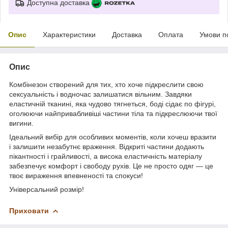
Доступна доставка
Опис
Характеристики
Доставка
Оплата
Умови п
Опис
Комбінезон створений для тих, хто хоче підкреслити свою
сексуальність і водночас залишатися вільним. Завдяки
еластичній тканині, яка чудово тягнеться, боді сідає по фігурі,
оголюючи найпривабливіші частини тіла та підкреслюючи твої
вигини.
Ідеальний вибір для особливих моментів, коли хочеш вразити
і залишити незабутнє враження. Відкриті частини додають
пікантності і грайливості, а висока еластичність матеріалу
забезпечує комфорт і свободу рухів. Це не просто одяг — це
твоє вираження впевненості та спокуси!
Універсальний розмір!
Приховати