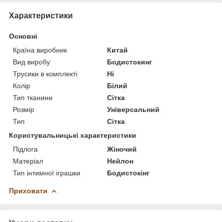
Характеристики
Основні
Країна виробник
Китай
Вид виробу
Бодистокинг
Трусики в комплекті
Ні
Колір
Білий
Тип тканини
Сітка
Розмір
Універсальний
Тип
Сітка
Користувальницькі характеристики
Підлога
Жіночий
Матеріал
Нейлон
Тип інтимної іграшки
Бодистокінг
Приховати