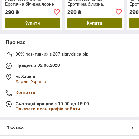
Еротична білизна чорне
Еротична білизна,
Ерот
Сексуальний бодістокінг
черв
290
290
290
₴
₴
чорний
Купити
Купити
Про нас
96% позитивних з 207 відгуків за рік
Працює з 02.06.2020
м. Харків
Харків, Україна
Контакти
Сьогодні працює з 10:00 до 19:00
Показати весь графік роботи
Про нас