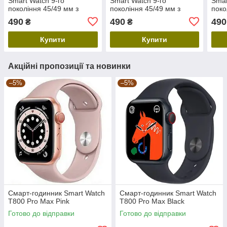
Smart Watch 9-го
Smart Watch 9-го
Smar
покоління 45/49 мм з
покоління 45/49 мм з
поко
телефонною книгою,
телефонною книгою,
підр
490
490
490
₴
₴
прогнозом погоди та
прогнозом погоди та
пуль
калькулятором, Pink
калькулятором, Black
крок
Купити
Купити
Акційні пропозиції та новинки
–5%
–5%
Смарт-годинник Smart Watch
Смарт-годинник Smart Watch
T800 Pro Max Pink
T800 Pro Max Black
Готово до відправки
Готово до відправки