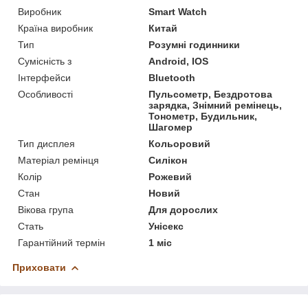
Виробник
Smart Watch
Країна виробник
Китай
Тип
Розумні годинники
Сумісність з
Android, IOS
Інтерфейси
Bluetooth
Особливості
Пульсометр, Бездротова
зарядка, Знімний ремінець,
Тонометр, Будильник,
Шагомер
Тип дисплея
Кольоровий
Матеріал ремінця
Силікон
Колір
Рожевий
Стан
Новий
Вікова група
Для дорослих
Стать
Унісекс
Гарантійний термін
1 міс
Приховати