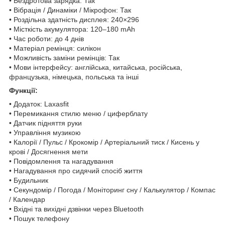
• Бездротова зарядка: Так
• Вібрація / Динаміки / Мікрофон: Так
• Роздільна здатність дисплея: 240×296
• Місткість акумулятора: 120–180 mAh
• Час роботи: до 4 днів
• Матеріал ремінця: силікон
• Можливість заміни ремінців: Так
• Мови інтерфейсу: англійська, китайська, російська,
французька, німецька, польська та інші
Функції:
• Додаток: Laxasfit
• Перемикання стилю меню / циферблату
• Датчик підняття руки
• Управління музикою
• Калорії / Пульс / Крокомір / Артеріальний тиск / Кисень у
крові / Досягнення мети
• Повідомлення та нагадування
• Нагадування про сидячий спосіб життя
• Будильник
• Секундомір / Погода / Моніторинг сну / Калькулятор / Компас
/ Календар
• Вхідні та вихідні дзвінки через Bluetooth
• Пошук телефону