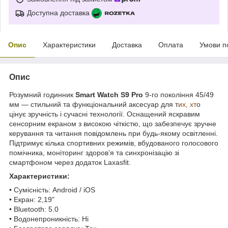
Доступна доставка
Опис
Характеристики
Доставка
Оплата
Умови п
Опис
Розумний годинник
Smart Watch S9 Pro
9-го покоління 45/49
мм — стильний та функціональний аксесуар для т
их, хт
о
цінує зручність
і сучасні технології. Оснащений яскравим
сенсорним екраном з високою чіткістю, що забезпечує зручне
керування та читання повідомлень при будь-якому освітленні.
Підтримує кілька спортивних режимів, вбудованого голосового
помічника, моніторинг здоров’я та синхронізацію зі
смартфоном через додаток Laxasfit.
Характеристики:
• Сумісність: Android / iOS
• Екран: 2,19"
• Bluetooth: 5.0
• Водонепроникність: Ні