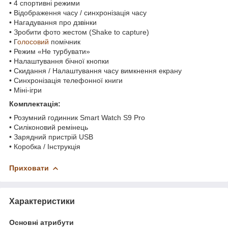
• 4 спортивні режими
• Відображення часу / синхронізація часу
• Нагадування про дзвінки
• Зробити фото жестом (Shake to capture)
• Г
олосовий
помічник
• Режим «Не турбувати»
• Налаштування бічної кнопки
• Скидання / Налаштування часу вимкнення екрану
• Синхронізація телефонної книги
• Міні-ігри
Комплектація:
• Розумний годинник Smart Watch S9 Pro
• Силіконовий ремінець
• Зарядний пристрій USB
• Коробка / Інструкція
Приховати
Характеристики
Основні атрибути