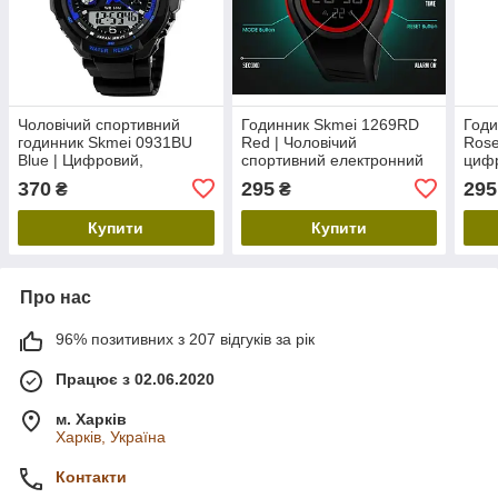
Чоловічий спортивний
Годинник Skmei 1269RD
Годи
годинник Skmei 0931BU
Red | Чоловічий
Rose
Blue | Цифровий,
спортивний електронний
цифр
водонепроникний, з
годинник із підсвіткою та
підс
370
295
295
₴
₴
підсвіткою та будильником
секундоміром
водо
Купити
Купити
Про нас
96% позитивних з 207 відгуків за рік
Працює з 02.06.2020
м. Харків
Харків, Україна
Контакти