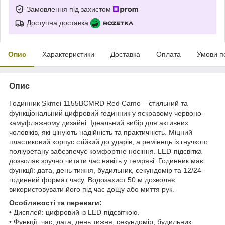
Замовлення під захистом
Доступна доставка
Опис
Характеристики
Доставка
Оплата
Умови п
Опис
Годинник Skmei 1155BCMRD Red Camo – стильний та
функціональний цифровий годинник у яскравому червоно-
камуфляжному дизайні. Ідеальний вибір для активних
чоловіків, які цінують надійність та практичність. Міцний
пластиковий корпус стійкий до ударів, а ремінець із гнучкого
поліуретану забезпечує комфортне носіння. LED-підсвітка
дозволяє зручно читати час навіть у темряві. Годинник має
функції: дата, день тижня, будильник, секундомір та 12/24-
годинний формат часу. Водозахист 50 м дозволяє
використовувати його під час дощу або миття рук.
Особливості та переваги:
• Дисплей: цифровий із LED-підсвіткою.
• Функції: час, дата, день тижня, секундомір, будильник.