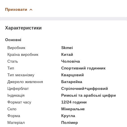
Приховати
Характеристики
Основні
Виробник
Skmei
Країна виробник
Китай
Стать
Чоловіча
Тип
Спортивний годинник
Тип механізму
Кварцовий
Джерело живлення
Батарейка
Циферблат
Стрілочний+цифровий
Індикація
Римські та арабські цифри
Формат часу
12/24 години
Скло
Мінеральне
Форма
Кругла
Матеріал
Полімер