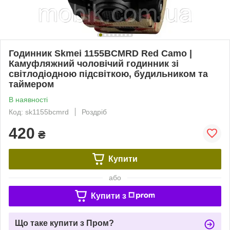
Годинник Skmei 1155BCMRD Red Camo |
Камуфляжний чоловічий годинник зі
світлодіодною підсвіткою, будильником та
таймером
В наявності
Код: sk1155bcmrd
Роздріб
420
₴
Купити
або
Купити з
Що таке купити з Пром?