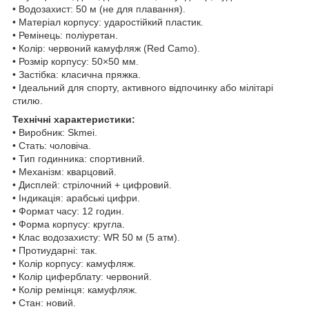
• Водозахист: 50 м (не для плавання).
• Матеріал корпусу: ударостійкий пластик.
• Ремінець: поліуретан.
• Колір: червоний камуфляж (Red Camo).
• Розмір корпусу: 50×50 мм.
• Застібка: класична пряжка.
• Ідеальний для спорту, активного відпочинку або мілітарі
стилю.
Технічні характеристики:
• Виробник: Skmei.
• Стать: чоловіча.
• Тип годинника: спортивний.
• Механізм: кварцовий.
• Дисплей: стрілочний + цифровий.
• Індикація: арабські цифри.
• Формат часу: 12 годин.
• Форма корпусу: кругла.
• Клас водозахисту: WR 50 м (5 атм).
• Протиударні: так.
• Колір корпусу: камуфляж.
• Колір циферблату: червоний.
• Колір ремінця: камуфляж.
• Стан: новий.