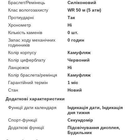
Браслет/Ремінець
Силіконовий
Клас вологозахисту
WR 50 м (5 атм)
Протиударні
Так
Хронометр
Ні
Кількість каменів
0 шт.
Запас ходу механічних
0 годин
годинників
Колір корпусу
Камуфляж
Колір циферблату
Червоний
Ланцюжок
Ні
Колір браслета/ремінця
Камуфляж
Гарантійний термін
1 міс
Стан
Новий
Додаткові характеристики
Функції дати календаря
Індикація дати, Індикація
дня тижня
Спорт-функції
Секундомір
Додаткові функції
Підсвічування дисплея,
Будильник