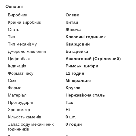
Основні
Виробник
Олевс
Країна виробник
Китай
Стать
Жіноча
Тип
Класичні годинник
Тип механізму
Кварцовий
Джерело живлення
Батарейка
Циферблат
Аналоговий (Стрілочний)
Індикація
Римські цифри
Формат часу
12 годин
Скло
Мінеральне
Форма
Кругла
Матеріал
Нержавіюча сталь
Протиударні
Так
Хронометр
Ні
Кількість каменів
0 шт.
Запас ходу механічних
0 годин
годинників