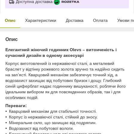
Доступна доставка
Опис
Характеристики
Доставка
Оплата
Умови п
Опис
Елегантний жіночий годинник Olevs – витонченість і
сучасний дизайн в одному аксесуарі
Корпус виготовлений із нержавіючої сталі, а металевий
браслет у відтінку рожевого золота зручно та надійно сидить
на зап’ясті. Кварцовий механізм забезпечує точний хід, а
водозахист захищає від побутових бризок і дощу. Глибокий
синій циферблат надає годиннику вишуканості, роблячи його
ідеальним вибором як для повсякденних образів, так і для
особливих подій.
Переваги:
• Кварцовий механізм для стабільної точності.
• Корпус із нержавіючої сталі, стійкий до зносу.
• Мінеральне скло, що захищає від подряпин.
• Водозахист від побутової вологи.
• Елегантний браслет у кольорі рожевого золота.