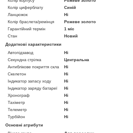
Колір корпусу
Рожеве золото
Колір циферблату
Синій
Ланцюжок
Ні
Колір браслета/ремінця
Рожеве золото
Гарантійний термін
1 міс
Стан
Новий
Додаткові характеристики
Автопідзавод
Ні
Секундна стрілка
Центральна
Антиблікове покриття скла
Ні
Скелетон
Ні
Індикатор запасу ходу
Ні
Індикатор заряду батареї
Ні
Хронограф
Ні
Тахіметр
Ні
Телеметр
Ні
Турбійон
Ні
Основні атрибути