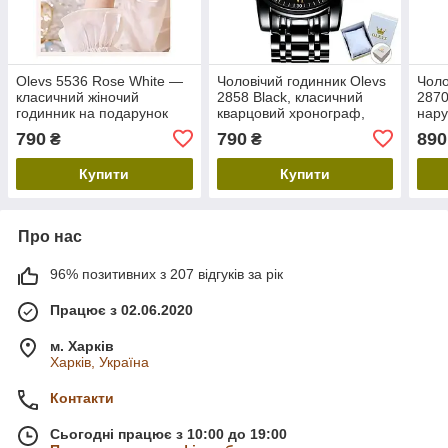
Olevs 5536 Rose White —
Чоловічий годинник Olevs
Чоло
класичний жіночий
2858 Black, класичний
2870
годинник на подарунок
кварцовий хронограф,
нару
преміум дизайн, чорний
стал
790
790
890
₴
₴
браслет
Купити
Купити
Про нас
96% позитивних з 207 відгуків за рік
Працює з 02.06.2020
м. Харків
Харків, Україна
Контакти
Сьогодні працює з 10:00 до 19:00