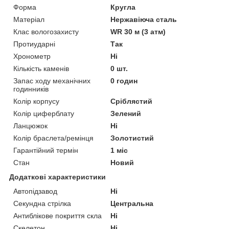
Форма
Кругла
Матеріал
Нержавіюча сталь
Клас вологозахисту
WR 30 м (3 атм)
Протиударні
Так
Хронометр
Ні
Кількість каменів
0 шт.
Запас ходу механічних
0 годин
годинників
Колір корпусу
Сріблястий
Колір циферблату
Зелений
Ланцюжок
Ні
Колір браслета/ремінця
Золотистий
Гарантійний термін
1 міс
Стан
Новий
Додаткові характеристики
Автопідзавод
Ні
Секундна стрілка
Центральна
Антиблікове покриття скла
Ні
Скелетон
Ні