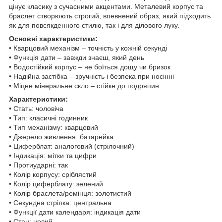
цінує класику з сучасними акцентами. Металевий корпус та
браслет створюють строгий, впевнений образ, який підходить
як для повсякденного стилю, так і для ділового луку.
Основні характеристики:
• Кварцовий механізм – точність у кожній секунді
• Функція дати – завжди знаєш, який день
• Водостійкий корпус – не боїться дощу чи бризок
• Надійна застібка – зручність і безпека при носінні
• Міцне мінеральне скло – стійке до подряпин
Характеристики:
• Стать: чоловіча
• Тип: класичні годинник
• Тип механізму: кварцовий
• Джерело живлення: батарейка
• Циферблат: аналоговий (стрілочний)
• Індикація: мітки та цифри
• Протиударні: так
• Колір корпусу: сріблястий
• Колір циферблату: зелений
• Колір браслета/ремінця: золотистий
• Секундна стрілка: центральна
• Функції дати календаря: індикація дати
• Стан: новий