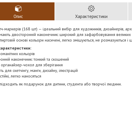
Опис
Характеристики
тч-маркерів (168 шт) — ідеальний вибір для художників, дизайнерів, арх
ають двосторонній наконечник: широкий для зафарбовування великих ді
пиртовій основі кольори насичені, легко змішуються, не розмазуються і 
характеристики:
номанітних кольорів
онній наконечник: тонкий та скошений
 органайзер-чохол для зберігання
ть для скетчінгу, манги, дизайну, ілюстрацій
 стійкі, легко наносяться
підходить як подарунок для дитини, студента або творчої людини.