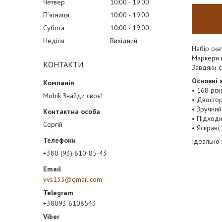
Четвер
10:00
19:00
Пʼятниця
10:00
19:00
Субота
10:00
19:00
Неділя
Вихідний
Набір ске
Маркери м
КОНТАКТИ
Завдяки с
Основні 
• 168 різ
Mobik Знайди своє!
• Двостор
• Зручний
• Підходи
Сергій
• Яскраві,
Ідеально 
+380 (93) 610-85-43
vvs133@gmail.com
+38093 6108543