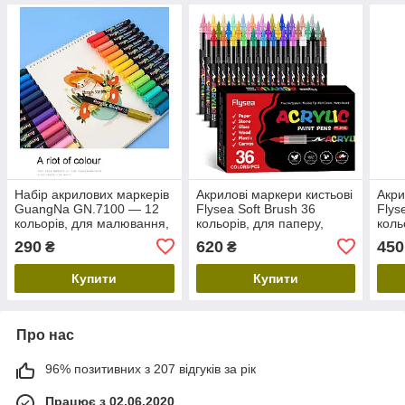
Набір акрилових маркерів
Акрилові маркери кистьові
Акри
GuangNa GN.7100 — 12
Flysea Soft Brush 36
Flys
кольорів, для малювання,
кольорів, для паперу,
коль
розпису, творчості
тканини, дерева, скла,
ткан
290
620
450
₴
₴
каменю, кераміки та
каме
пластику
плас
Купити
Купити
Про нас
96% позитивних з 207 відгуків за рік
Працює з 02.06.2020