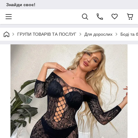
Знайди своє!
ГРУПИ ТОВАРІВ ТА ПОСЛУГ
Для дорослих
Боді та 