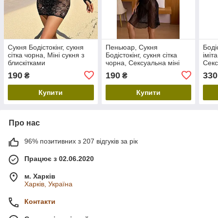
Сукня Бодістокінг, сукня
Пеньюар, Сукня
Боді
сітка чорна, Міні сукня з
Бодістокінг, сукня сітка
іміт
блискітками
чорна, Сексуальна міні
Секс
сукня
цілі
190
190
330
₴
₴
сукн
Купити
Купити
Про нас
96% позитивних з 207 відгуків за рік
Працює з 02.06.2020
м. Харків
Харків, Україна
Контакти