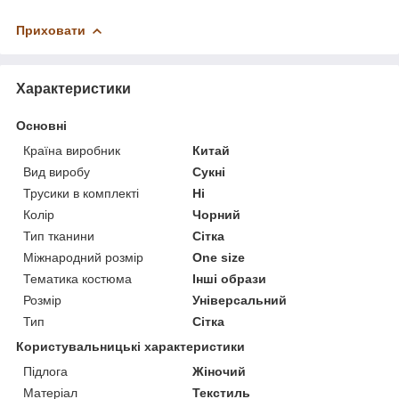
Приховати
Характеристики
Основні
Країна виробник
Китай
Вид виробу
Сукні
Трусики в комплекті
Ні
Колір
Чорний
Тип тканини
Сітка
Міжнародний розмір
One size
Тематика костюма
Інші образи
Розмір
Універсальний
Тип
Сітка
Користувальницькі характеристики
Підлога
Жіночий
Матеріал
Текстиль