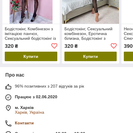
Бодістокінг, Комбінезон з
Бодістокінг, Сексуальний
Неон
імітацією панчох,
комбінезон, Еротична
Секс
Сексуальний бодістокінг із
білизна, Бодістокінг з
Сяюч
пікантними вирізами та
імітацією пояска для
Боді
320
320
390
₴
₴
ажурними вставками
панчох
панч
Купити
Купити
Про нас
96% позитивних з 207 відгуків за рік
Працює з 02.06.2020
м. Харків
Харків, Україна
Контакти