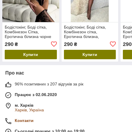
Бодістокінг, Боді сітка,
Бодістокінг, Боді сітка,
Бодіс
Комбінезон Сітка,
Комбінезон сітка,
Комб
Еротична білизна чорне
Еротична білизна,
Ерот
Сексуальний бодістокінг
черв
290
290
290
₴
₴
чорний
Купити
Купити
Про нас
96% позитивних з 207 відгуків за рік
Працює з 02.06.2020
м. Харків
Харків, Україна
Контакти
Сьогодні працює з 10:00 до 19:00