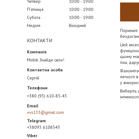
Четвер
10:00
19:00
Пʼятниця
10:00
19:00
Субота
10:00
19:00
Неділя
Вихідний
Пориньте 
бездоганн
КОНТАКТИ
Цей аксес
функціона
цьому мак
Mobik Знайди своє!
тіла, дар
Фалоіміта
легкості 
Сергій
у викорис
Виберіть 
+380 (93) 610-85-43
інтимності
vvs133@gmail.com
+38093 6108543