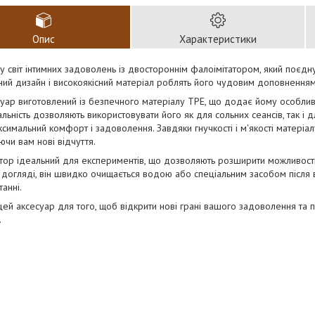
Опис
Характеристики
у світ інтимних задоволень із двостороннім фалоімітатором, який поєднує
ий дизайн і високоякісний матеріал роблять його чудовим доповненням
уар виготовлений із безпечного матеріалу TPE, що додає йому особли
льність дозволяють використовувати його як для сольних сеансів, так і 
симальний комфорт і задоволення. Завдяки гнучкості і м'якості матеріал
уючи вам нові відчуття.
тор ідеальний для експериментів, що дозволяють розширити можливості д
в догляді, він швидко очищається водою або спеціальним засобом після
танні.
цей аксесуар для того, щоб відкрити нові грані вашого задоволення та п
.