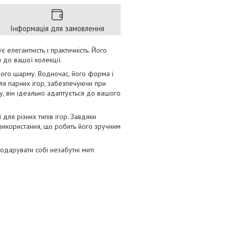
Інформація для замовлення
 елегантність і практичність. Його
 до вашої колекції.
вого шарму. Водночас, його форма і
для парних ігор, забезпечуючи при
у, він ідеально адаптується до вашого
ля різних типів ігор. Завдяки
 використання, що робить його зручним
одарувати собі незабутні миті