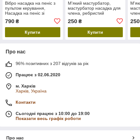
Вібро насадка на пеніс з
М'який мастурбатор,
М'як
пультом керування,
мастурбатор насадка для
маст
Насадка на пеніс зі
члена, ребристий
член
стимуляцією клітора
прозорий мастурбатор,
проз
790
250
250
₴
₴
стимулятор пеніса
стим
Купити
Купити
Про нас
96% позитивних з 207 відгуків за рік
Працює з 02.06.2020
м. Харків
Харків, Україна
Контакти
Сьогодні працює з 10:00 до 19:00
Показати весь графік роботи
Про нас