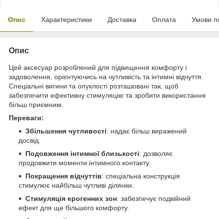
Опис
Характеристики
Доставка
Оплата
Умови п
Опис
Цей аксесуар розроблений для підвищення комфорту і
задоволення, орієнтуючись на чутливість та інтимні відчуття.
Спеціальні вигини та опуклості розташовані так, щоб
забезпечити ефективну стимуляцію та зробити використання
більш приємним.
Переваги:
Збільшення чутливості
: надає більш виражений
досвід.
Подовження інтимної близькості
: дозволяє
продовжити моменти інтимного контакту.
Покращення відчуттів
: спеціальна конструкція
стимулює найбільш чутливі ділянки.
Стимуляція ерогенних зон
: забезпечує подвійний
ефект для ще більшого комфорту.