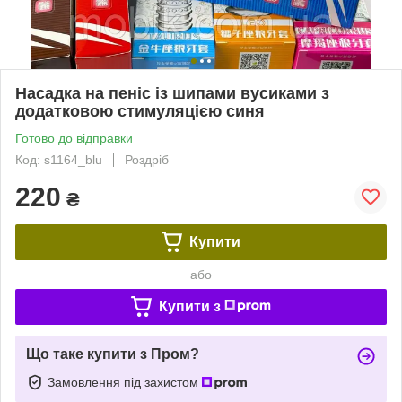
Насадка на пеніс із шипами вусиками з
додатковою стимуляцією синя
Готово до відправки
Код: s1164_blu
Роздріб
220
₴
Купити
або
Купити з
Що таке купити з Пром?
Замовлення під захистом