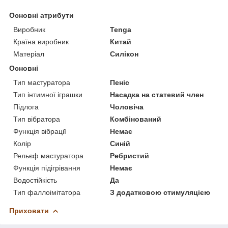
Основні атрибути
Виробник
Tenga
Країна виробник
Китай
Матеріал
Силікон
Основні
Тип мастуратора
Пеніс
Тип інтимної іграшки
Насадка на статевий член
Підлога
Чоловіча
Тип вібратора
Комбінований
Функція вібрації
Немає
Колір
Синій
Рельєф мастуратора
Ребристий
Функція підігрівання
Немає
Водостійкість
Да
Тип фаллоімітатора
З додатковою стимуляцією
Приховати