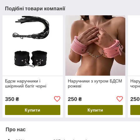
Подібні товари компанії
Бдсм наручники і
Наручники з хутром БДСМ
Нару
шкіряний батіг чорні
рожеві
чорн
350
250
250
₴
₴
Купити
Купити
Про нас