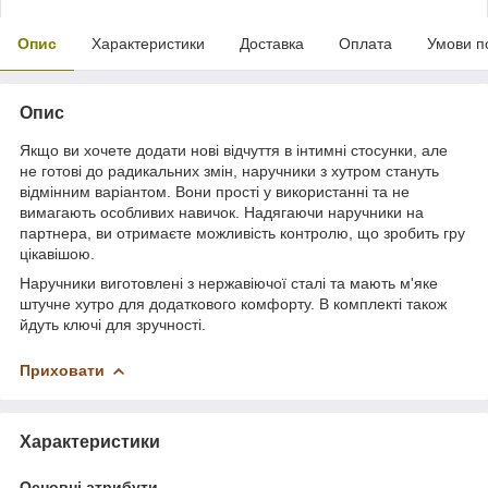
Опис
Характеристики
Доставка
Оплата
Умови п
Опис
Якщо ви хочете додати нові відчуття в інтимні стосунки, але
не готові до радикальних змін, наручники з хутром стануть
відмінним варіантом. Вони прості у використанні та не
вимагають особливих навичок. Надягаючи наручники на
партнера, ви отримаєте можливість контролю, що зробить гру
цікавішою.
Наручники виготовлені з нержавіючої сталі та мають м'яке
штучне хутро для додаткового комфорту. В комплекті також
йдуть ключі для зручності.
Приховати
Характеристики
Основні атрибути