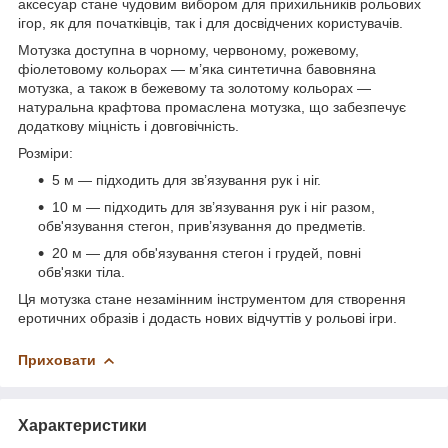
аксесуар стане чудовим вибором для прихильників рольових
ігор, як для початківців, так і для досвідчених користувачів.
Мотузка доступна в чорному, червоному, рожевому,
фіолетовому кольорах — м’яка синтетична бавовняна
мотузка, а також в бежевому та золотому кольорах —
натуральна крафтова промаслена мотузка, що забезпечує
додаткову міцність і довговічність.
Розміри:
5 м — підходить для зв’язування рук і ніг.
10 м — підходить для зв’язування рук і ніг разом,
обв'язування стегон, прив’язування до предметів.
20 м — для обв'язування стегон і грудей, повні
обв'язки тіла.
Ця мотузка стане незамінним інструментом для створення
еротичних образів і додасть нових відчуттів у рольові ігри.
Приховати
Характеристики