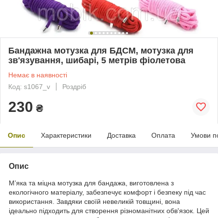
Бандажна мотузка для БДСМ, мотузка для
зв'язування, шибарі, 5 метрів фіолетова
Немає в наявності
Код: s1067_v
Роздріб
230
₴
Опис
Характеристики
Доставка
Оплата
Умови п
Опис
М’яка та міцна мотузка для бандажа, виготовлена з
екологічного матеріалу, забезпечує комфорт і безпеку під час
використання. Завдяки своїй невеликій товщині, вона
ідеально підходить для створення різноманітних обв'язок. Цей