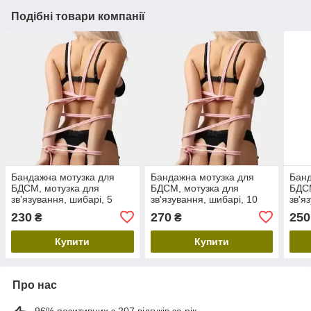
Подібні товари компанії
Бандажна мотузка для
Бандажна мотузка для
Банд
БДСМ, мотузка для
БДСМ, мотузка для
БДСМ
зв'язування, шибарі, 5
зв'язування, шибарі, 10
зв'я
метрів рожева
метрів рожева
метр
230
270
250
₴
₴
Купити
Купити
Про нас
96% позитивних з 207 відгуків за рік