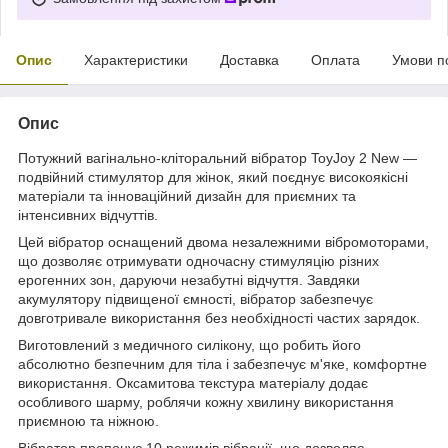
Опис
Характеристики
Доставка
Оплата
Умови п
Опис
Потужний вагінально-кліторальний вібратор ToyJoy 2 New —
подвійний стимулятор для жінок, який поєднує високоякісні
матеріали та інноваційний дизайн для приємних та
інтенсивних відчуттів.
Цей вібратор оснащений двома незалежними вібромоторами,
що дозволяє отримувати одночасну стимуляцію різних
ерогенних зон, даруючи незабутні відчуття. Завдяки
акумулятору підвищеної ємності, вібратор забезпечує
довготривале використання без необхідності частих зарядок.
Виготовлений з медичного силікону, що робить його
абсолютно безпечним для тіла і забезпечує м'яке, комфортне
використання. Оксамитова текстура матеріалу додає
особливого шарму, роблячи кожну хвилину використання
приємною та ніжною.
Вібратор пропонує 10 режимів вібрації, що дозволяє