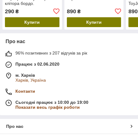
клітора бордо.
ToyJ
стим
290
890
890
₴
₴
акум
біли
Купити
Купити
Про нас
96% позитивних з 207 відгуків за рік
Працює з 02.06.2020
м. Харків
Харків, Україна
Контакти
Сьогодні працює з 10:00 до 19:00
Показати весь графік роботи
Про нас