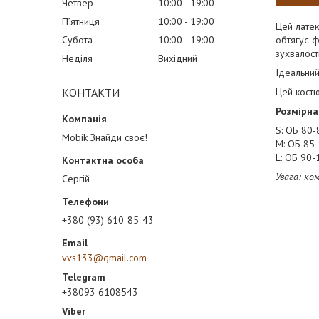
Четвер
10:00
19:00
Пʼятниця
10:00
19:00
Цей латек
Субота
10:00
19:00
обтягує ф
зухвалост
Неділя
Вихідний
Ідеальний
КОНТАКТИ
Цей костю
Розмірна 
S: ОБ 80-
Mobik Знайди своє!
M: ОБ 85-
L: ОБ 90-
Увага: ко
Сергій
+380 (93) 610-85-43
vvs133@gmail.com
+38093 6108543