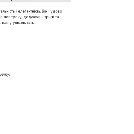
льність і елегантність. Він чудово
до попереку, додаючи інтриги та
 вашу унікальність.
форту!