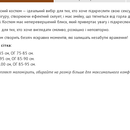
сний костюм — ідеальний вибір для тих, хто хоче підкреслити свою сексуа
ігуру, створюючи ефектний силует, і має змійку, що тягнеться від горла 
і. Костюм має неперевершений блиск, який привертає увагу і підкреслює
 для тих, хто хоче виглядати сміливо, розкішно і неповторно.
м створить безліч яскравих моментів, які залишать незабутні враження!
сітка:
85 см, ОГ 75-85 см.
95 см, ОГ 85-90 см.
100 см, ОГ 85-95 см.
мплект маломірить, обирайте на розмір більше для максимального ком