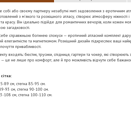
 собі або своєму партнеру незабутні миті задоволення з еротичним ат
готовлений з м’якого та розкішного атласу, створює атмосферу ніжності 
ь та красу. Він ідеально підійде для романтичних вечорів, коли кожен м
ою загадковості.
себе справжньою богинею спокуси — еротичний атласний комплект дарує 
й елегантністю та магнетизмом. Розкішний дизайн підкреслює ваші най
 почуття привабливості.
кту входять: бюстик, трусики, спідниця, гартери та чокер, які створюют
 — це не лише про комфорт, але й про можливість відчути себе бажан
сітка:
85-89 см, стегна 85-95 см.
89-93 см, стегна 90-100 см.
93-108 см, стегна 100-110 см.