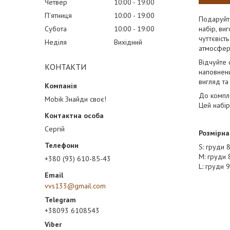
Четвер
10:00
19:00
Пʼятниця
10:00
19:00
Подаруйте
Субота
10:00
19:00
набір, ви
чуттєвіст
Неділя
Вихідний
атмосфер
Відчуйте 
КОНТАКТИ
наповнени
вигляд та
До компле
Mobik Знайди своє!
Цей набір
Сергій
Розмірна 
S: груди 
М: груди 
+380 (93) 610-85-43
L: груди 
vvs133@gmail.com
+38093 6108543