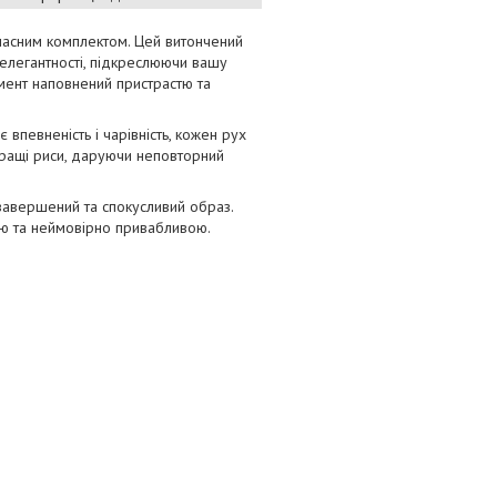
ласним комплектом. Цей витончений
і елегантності, підкреслюючи вашу
омент наповнений пристрастю та
впевненість і чарівність, кожен рух
кращі риси, даруючи неповторний
ь завершений та спокусливий образ.
ою та неймовірно привабливою.