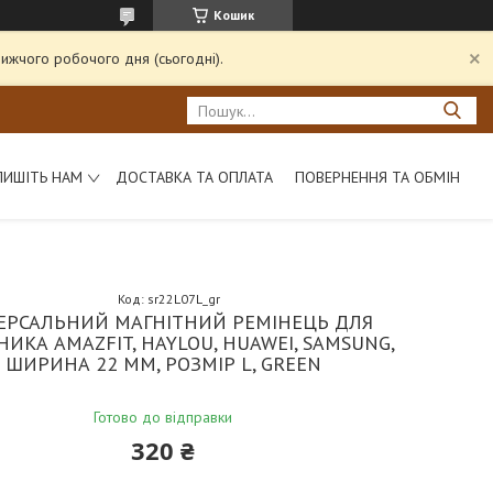
Кошик
ижчого робочого дня (сьогодні).
ПИШІТЬ НАМ
ДОСТАВКА ТА ОПЛАТА
ПОВЕРНЕННЯ ТА ОБМІН
Код:
sr22L07L_gr
ЕРСАЛЬНИЙ МАГНІТНИЙ РЕМІНЕЦЬ ДЛЯ
ИКА AMAZFIT, HAYLOU, HUAWEI, SAMSUNG,
ШИРИНА 22 ММ, РОЗМІР L, GREEN
Готово до відправки
320 ₴