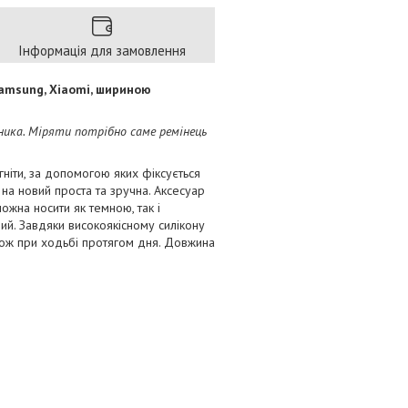
Інформація для замовлення
Samsung, Xiaomi, шириною
ика. Міряти потрібно саме ремінець
агніти, за допомогою яких фіксується
на новий проста та зручна. Аксесуар
можна носити як темною, так і
ий. Завдяки високоякісному силікону
кож при ходьбі протягом дня. Довжина