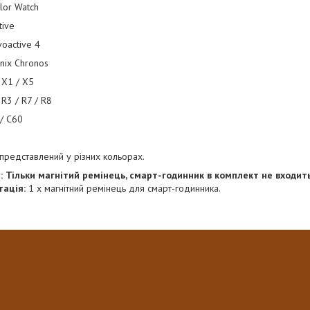
lor Watch
tive
voactive 4
nix Chronos
 X1 / X5
 R3 / R7 / R8
 / C60
представлений у різних кольорах.
: Тільки магнітий ремінець, смарт-годинник в комплект не входить
тація:
1 x магнітний ремінець для смарт-годинника.