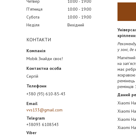
Четвер
10:00
19:00
Пʼятниця
10:00
19:00
Субота
10:00
19:00
Неділя
Вихідний
Універса
кріпленн
КОНТАКТИ
Рекоменду
у зоні, де
Магнітний
Mobik Знайди своє!
на зап'яс
має ребри
яскравою 
Сергій
ремінець 
ремінців 
+380 (93) 610-85-43
Даний ре
Xiaomi Ha
vvs133@gmail.com
Xiaomi Ha
Xiaomi Ha
+38093 6108543
Xiaomi Ha