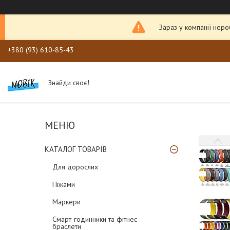
Зараз у компанії нер
+380 (93) 610-85-43
Знайди своє!
КАТАЛОГ ТОВАРІВ
Для дорослих
Піжами
Маркери
Смарт-годинники та фітнес-
браслети