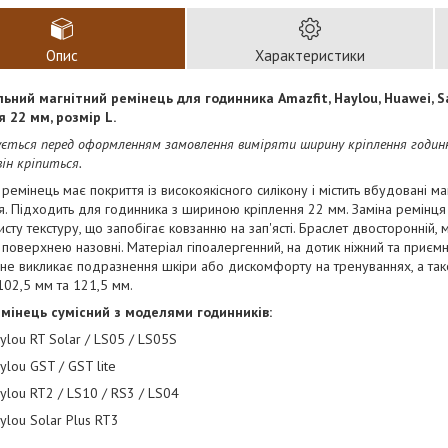
Опис
Характеристики
льний магнітний ремінець для годинника Amazfit, Haylou, Huawei, 
я 22 мм, розмір L.
ється перед оформленням замовлення виміряти ширину кріплення годинн
 він кріпиться.
 ремінець має покриття із високоякісного силікону і містить вбудовані м
тя. Підходить для годинника з шириною кріплення 22 мм. Заміна ремінця 
сту текстуру, що запобігає ковзанню на зап'ясті. Браслет двосторонній, 
поверхнею назовні. Матеріал гіпоалергенний, на дотик ніжний та приємн
не викликає подразнення шкіри або дискомфорту на тренуваннях, а та
102,5 мм та 121,5 мм.
мінець сумісний з моделями годинників:
ylou RT Solar / LS05 / LS05S
ylou GST / GST lite
ylou RT2 / LS10 / RS3 / LS04
ylou Solar Plus RT3