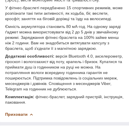
У фітнес-браслеті передбачено 15 спортивних режимів, може
розпізнати такі типи активності, як ходьба, біг, веслети,
кросфіт, заняття на біговій доріжці та їзду на велосипеді.
Ємність акумулятора становить 80 мА·год. На одному заряді
ґаджет можна використовувати від 2 до 5 днів у звичайному
режимі. Заряджання фітнес-браслета на 100% займе менш
ніж 2 години. Вам не знадобиться витягувати капсулу з
браслета, щоб з'єднати її з магнітною зарядкою.
Додаткові особливості:
версія Bluetooth 4.0, акселерометр,
гіроскоп і вологозахист від поту, крапель і бризок. Купатися та
приймати душ із годинником на руці не можна. На
потрапляння вологи всередину годинника гарантія не
поширюється. Підтримка повідомлень із соціальних мереж,
месенджерів і дзвінків. Сповіщення з месенджерів Viber,
Telegram на годинник не дублюються.
Комплектація:
фітнес-браслет, зарядний пристрій, інструкція,
паковання.
Приховати