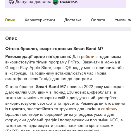
Доступна доставка
Опис
Характеристики
Доставка
Оплата
Умови п
Опис
Фітнес-браслет, смарт-годинник Smart Band M7
Рекомендації щодо під'єднання:
Для
роботи
з годинником
використовуйте тільки програму FitPro. Закачати її можна в
Google Play, Apple Store, через QR-код у меню годинника або
в інструкції. На годиннику встановлюється час і мова
смартфона після їх під'єднання до програми.
Фітнес-браслет
Smart
Band M7
новинка 2022 року має екран
діагоналлю 0.96 дюймів, понад 130 нових циферблатів, а
також можливість створити свій індивідуальний циферблат
використовуючи свої фото та пресети. Ремінець виготовлений
із гнучкого, зносостійкого та зручного для носіння
силікону
.
Браслет моніторить серцевий ритм упродовж усього дня,
формуючи добовий графік і попереджаючи про зміни ЧСС, а
також може відстежувати рівень насичення крові киснем
(SpO2), вести моніторинг якості та тривалості сну.