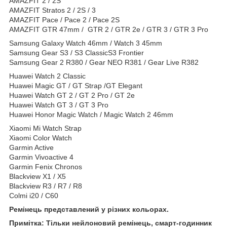
AMAZFIT 2 / 2S
AMAZFIT Stratos 2 / 2S / 3
AMAZFIT Pace / Pace 2 / Pace 2S
AMAZFIT GTR 47mm / GTR 2 / GTR 2e / GTR 3 / GTR 3 Pro
Samsung Galaxy Watch 46mm / Watch 3 45mm
Samsung Gear S3 / S3 ClassicS3 Frontier
Samsung Gear 2 R380 / Gear NEO R381 / Gear Live R382
Huawei Watch 2 Classic
Huawei Magic GT / GT Strap /GT Elegant
Huawei Watch GT 2 / GT 2 Pro / GT 2e
Huawei Watch GT 3 / GT 3 Pro
Huawei Honor Magic Watch / Magic Watch 2 46mm
Xiaomi Mi Watch Strap
Xiaomi Color Watch
Garmin Active
Garmin Vivoactive 4
Garmin Fenix Chronos
Blackview X1 / X5
Blackview R3 / R7 / R8
Colmi i20 / C60
Ремінець представлений у різних кольорах.
Примітка: Тільки
нейлоновий
ремінець, смарт-годинник