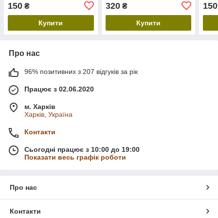
Samsung, ширина 20mm
Samsung, ширина 22 мм,
Sam
150
320
150
₴
₴
White
розмір S, Black
Blac
Купити
Купити
Про нас
96% позитивних з 207 відгуків за рік
Працює з 02.06.2020
м. Харків
Харків, Україна
Контакти
Сьогодні працює з 10:00 до 19:00
Показати весь графік роботи
Про нас
Контакти