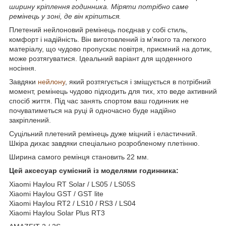
ширину кріплення годинника. Міряти потрібно саме
ремінець у зоні, де він кріпиться.
Плетений нейлоновий ремінець поєднав у собі стиль,
комфорт і надійність. Він виготовлений із м'якого та легкого
матеріалу, що чудово пропускає повітря, приємний на дотик,
може розтягуватися. Ідеальний варіант для щоденного
носіння.
Завдяки
нейлону
, який розтягується і зміщується в потрібний
момент, ремінець чудово підходить для тих, хто веде активний
спосіб життя. Під час занять спортом ваш годинник не
почуватиметься на руці й одночасно буде надійно
закріплений.
Суцільний плетений ремінець дуже міцний і еластичний.
Шкіра дихає завдяки спеціально розробленому плетінню.
Ширина самого ремінця становить 22 мм.
Цей аксесуар сумісний із моделями годинника:
Xiaomi Haylou RT Solar / LS05 / LS05S
Xiaomi Haylou GST / GST lite
Xiaomi Haylou RT2 / LS10 / RS3 / LS04
Xiaomi Haylou Solar Plus RT3