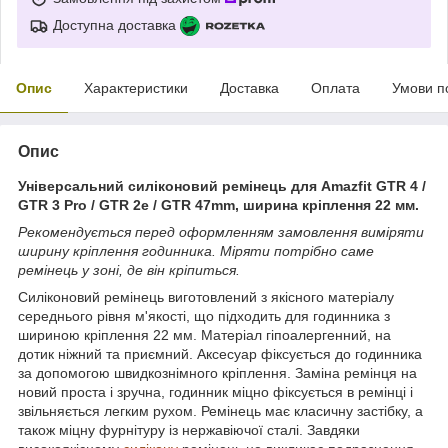
Доступна доставка
Опис
Характеристики
Доставка
Оплата
Умови п
Опис
Універсальний силіконовий ремінець для Amazfit GTR 4 /
GTR 3 Pro / GTR 2e / GTR 47mm, ширина кріплення 22 мм.
Рекомендується перед оформленням замовлення виміряти
ширину кріплення годинника. Міряти потрібно саме
ремінець у зоні, де він кріпиться.
Силіконовий ремінець виготовлений з якісного матеріалу
середнього рівня м'якості, що підходить для годинника з
шириною кріплення 22 мм. Матеріал гіпоалергенний, на
дотик ніжний та приємний. Аксесуар фіксується до годинника
за допомогою швидкознімного кріплення. Заміна ремінця на
новий проста і зручна, годинник міцно фіксується в ремінці і
звільняється легким рухом. Ремінець має класичну застібку, а
також міцну фурнітуру із нержавіючої сталі. Завдяки