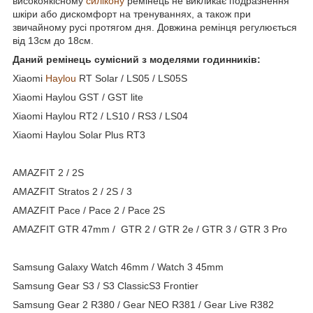
високоякісному
силікону
ремінець не викликає подразнення
шкіри або дискомфорт на тренуваннях, а також при
звичайному русі протягом дня. Довжина ремінця регулюється
від 13см до 18см.
Даний ремінець сумісний з моделями годинників:
Xiaomi
Haylou
RT Solar / LS05 / LS05S
Xiaomi Haylou GST / GST lite
Xiaomi Haylou RT2 / LS10 / RS3 / LS04
Xiaomi Haylou Solar Plus RT3
AMAZFIT 2 / 2S
AMAZFIT Stratos 2 / 2S / 3
AMAZFIT Pace / Pace 2 / Pace 2S
AMAZFIT GTR 47mm / GTR 2 / GTR 2e / GTR 3 / GTR 3 Pro
Samsung Galaxy Watch 46mm / Watch 3 45mm
Samsung Gear S3 / S3 ClassicS3 Frontier
Samsung Gear 2 R380 / Gear NEO R381 / Gear Live R382