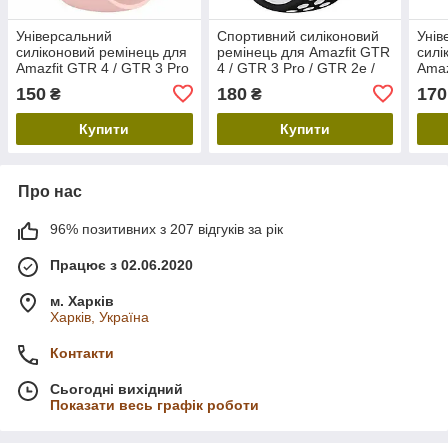
Універсальний
Спортивний силіконовий
Унів
силіконовий ремінець для
ремінець для Amazfit GTR
силі
Amazfit GTR 4 / GTR 3 Pro
4 / GTR 3 Pro / GTR 2e /
Amaz
/ GTR 2e / GTR 47mm,
GTR 47mm, ширина 22
/ GT
150
180
170
₴
₴
ширина 22 мм, Pink
мм, Black/White
шири
Купити
Купити
Про нас
96% позитивних з 207 відгуків за рік
Працює з 02.06.2020
м. Харків
Харків, Україна
Контакти
Сьогодні вихідний
Показати весь графік роботи