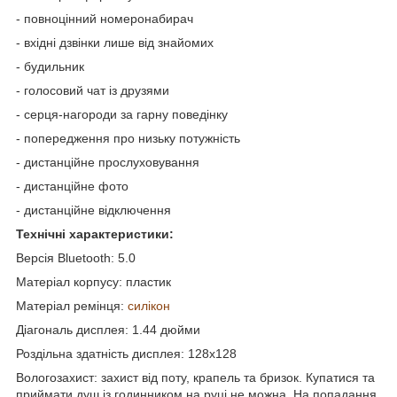
- повноцінний номеронабирач
- вхідні дзвінки лише від знайомих
- будильник
- голосовий чат із друзями
- серця-нагороди за гарну поведінку
- попередження про низьку потужність
- дистанційне прослуховування
- дистанційне фото
- дистанційне відключення
Технічні характеристики:
Версія Bluetooth: 5.0
Матеріал корпусу: пластик
Матеріал ремінця:
силікон
Діагональ дисплея: 1.44 дюйми
Роздільна здатність дисплея: 128х128
Вологозахист: захист від поту, крапель та бризок. Купатися та
приймати душ із годинником на руці не можна. На попадання