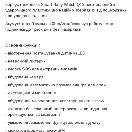
Корпус годинника Smart Baby Watch Q19 виготовлений з
удароміцного пластику, що надійно зберігає їх від пошкоджень
при ударах і падіннях.
Акумулятор об'ємом в 400mAh забезпечує роботу смарт-
годинника до трьох днів без підзарядки.
Основні функції:
- відстеження розташування дитини (LBS)
- невеликий ліхтарик
- кнопка SOS для екстрених випадків
- вбудована камера
- вбудована математична розвиваюча гра для дітей
- дистанційний моніторинг
- вбудований мікрофон для двостороннього зв'язку
- діапазон безпеки, який попереджає, коли годинник
переміщується за межі зони
- увімкнення/вимкнення функції залежно від часу
- сім-карта формату micro-SIM