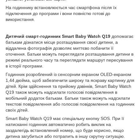
На годиннику встановлюється час смартфона після їх
підключення до програми і вони повністю готові до
використання.
Дитячий смарт-годинник Smart Baby Watch Q19
допомагає
батькам дізнатися місце розташування своєї дитини, а
віддалена фотографія дозволяє миттєво побачити її
оточення. Батьки можуть переглядати розташування дитини в
режимі реального часу та переглядати маршрут пересування
в історії програми.
Годинник розроблений із сенсорним екраном OLED-екраном
1,44 дюйма, щоб забезпечити широку та яскраву картинку для
дітей. Крім здійснення та прийому дзвінків, Smart Baby Watch
Q19 також можуть надсилати голосові повідомлення в
мобільний додаток батькам. Батьки також можуть надсилати
текстові повідомлення або голосові повідомлення на годинник
своїх дітей.
Smart Baby Watch Q19 має спеціальну кнопку SOS. При її
натисканні годинник автоматично робить виклик на
заздалегідь встановлений номер, що буде корисно, якщо
дитина загубиться або потрапить в іншу скрутну ситуацію.