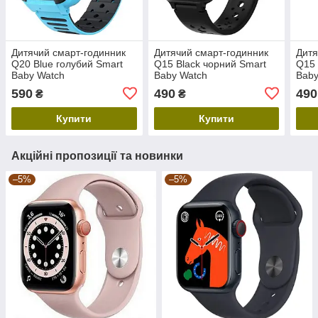
Дитячий смарт-годинник
Дитячий смарт-годинник
Дитя
Q20 Blue голубий Smart
Q15 Black чорний Smart
Q15 
Baby Watch
Baby Watch
Baby
590
490
490
₴
₴
Купити
Купити
Акційні пропозиції та новинки
–5%
–5%