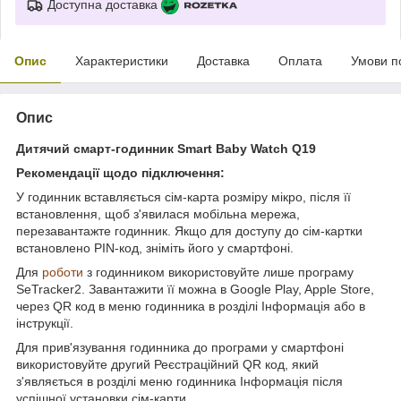
Доступна доставка
Опис
Характеристики
Доставка
Оплата
Умови п
Опис
Дитячий смарт-годинник Smart Baby Watch Q19
Рекомендації щодо підключення:
У годинник вставляється сім-карта розміру мікро, після її
встановлення, щоб з'явилася мобільна мережа,
перезавантажте годинник. Якщо для доступу до сім-картки
встановлено PIN-код, зніміть його у смартфоні.
Для
роботи
з годинником використовуйте лише програму
SeTracker2. Завантажити її можна в Google Play, Apple Store,
через QR код в меню годинника в розділі Інформація або в
інструкції.
Для прив'язування годинника до програми у смартфоні
використовуйте другий Реєстраційний QR код, який
з'являється в розділі меню годинника Інформація після
успішної установки сім-карти.