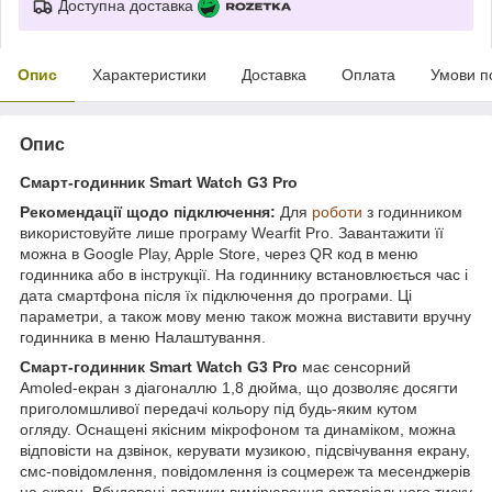
Доступна доставка
Опис
Характеристики
Доставка
Оплата
Умови п
Опис
Смарт-годинник Smart Watch G3 Pro
Рекомендації щодо підключення:
Для
роботи
з годинником
використовуйте лише програму Wearfit Pro. Завантажити її
можна в Google Play, Apple Store, через QR код в меню
годинника або в інструкції. На годиннику встановлюється час і
дата смартфона після їх підключення до програми. Ці
параметри, а також мову меню також можна виставити вручну
годинника в меню Налаштування.
Смарт-годинник Smart Watch G3 Pro
має сенсорний
Amoled-екран з діагоналлю 1,8 дюйма, що дозволяє досягти
приголомшливої ​​передачі кольору під будь-яким кутом
огляду. Оснащені якісним мікрофоном та динаміком, можна
відповісти на дзвінок, керувати музикою, підсвічування екрану,
смс-повідомлення, повідомлення із соцмереж та месенджерів
на екран. Вбудовані датчики вимірювання артеріального тиску