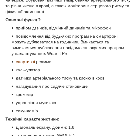
та рівня кисню в крові, а також моніторинг серцевого ритму та
фізичної активності.
Основні функції:
прийом дзвінків, відмінний динамік та мікрофон
повідомлення від будь-яких програм на смартфоні
можуть дублюватися на годинник. Вмикається та
вимикається дублювання повідомлень окремих програм
у налаштуваннях Wearfit Pro
спортивні
режими
калькулятор
датчики артеріального тиску та кисню в крові
нагадування про сидяче становище
крокомір
управління музикою
секундомір
Технічні характеристики:
Діагональ екрану, дюйми: 1.8
Технологія матриці: AMOLED