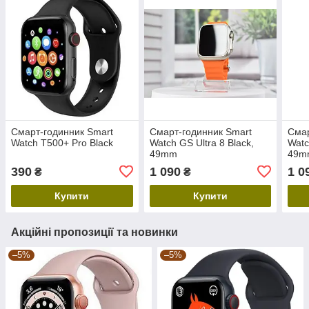
Смарт-годинник Smart
Смарт-годинник Smart
Смар
Watch T500+ Pro Black
Watch GS Ultra 8 Black,
Watc
49mm
49m
390
1 090
1 0
₴
₴
Купити
Купити
Акційні пропозиції та новинки
–5%
–5%