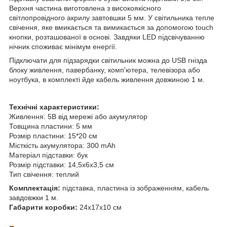
Верхня частина виготовлена ​​з високоякісного
світлопровідного акрилу завтовшки 5 мм. У світильника тепле
свічення, яке вмикається та вимикається за допомогою touch
кнопки, розташованої в основі. Завдяки LED підсвічуванню
нічник споживає мінімум енергії.
Підключати для підзарядки світильник можна до USB гнізда
блоку живлення, павербанку, комп'ютера, телевізора або
ноутбука, в комплекті йде кабель живлення довжиною 1 м.
Технічні характеристики:
Живлення: 5В від мережі або акумулятор
Товщина пластини: 5 мм
Розмір пластини: 15*20 см
Місткість акумулятора: 300 mAh
Матеріал підставки: бук
Розмір підставки: 14,5x6x3,5 см
Тип свічення: теплий
Комплектація:
підставка, пластина із зображенням, кабель
завдовжки 1 м.
Габарити коробки:
24х17х10 см