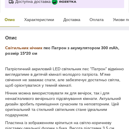
Доступна доставка
Опис
Характеристики
Доставка
Оплата
Умови п
Опис
Світильник нічник
пес Патрон з акумулятором 300 mAh,
розмір 15*20 см
Патріотичний акриловий LED світильник пес "Патрон" відмінно
виглядатиме в дитячій кімнаті молодого патріота. М'яке
свічення не заважає спати, але забезпечує достатньо світла,
щоб орієнтуватися у темній кімнаті.
Нічник можна використовувати як для вечірок, так і для
ненав'язливого вечірнього підсвічування кімнати. Актуальний
дизайн зробить приміщення сучасним та неповторним. Цей
оригінальний та стильний світильник стане ідеальним
подарунком.
Пластина із зображенням кріпиться на світло-коричневу
підставку овальної форми з бука. Висота підставки 3,5 см.