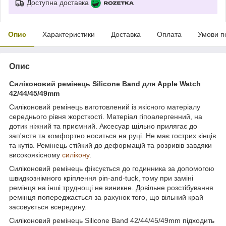
Доступна доставка
Опис
Характеристики
Доставка
Оплата
Умови п
Опис
Силіконовий ремінець Silicone Band для Apple Watch
42/44/45/49mm
Силіконовий ремінець виготовлений із якісного матеріалу
середнього рівня жорсткості. Матеріал гіпоалергенний, на
дотик ніжний та приємний. Аксесуар щільно прилягає до
зап'ястя та комфортно носиться на руці. Не має гострих кінців
та кутів. Ремінець стійкий до деформацій та розривів завдяки
високоякісному
силікону
.
Силіконовий ремінець фіксується до годинника за допомогою
швидкознімного кріплення pin-and-tuck, тому при заміні
ремінця на інші труднощі не виникне. Довільне розстібування
ремінця попереджається за рахунок того, що вільний край
засовується всередину.
Силіконовий ремінець Silicone Band 42/44/45/49mm підходить