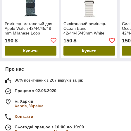
Ремінець металевий для
Силіконовий ремінець
Силі
Apple Watch 42/44/45/49
Ocean Band
Oce
mm Milanese Loop
42/44/45/49mm White
42/4
Band Silver
190
150
150
₴
₴
Купити
Купити
Про нас
96% позитивних з 207 відгуків за рік
Працює з 02.06.2020
м. Харків
Харків, Україна
Контакти
Сьогодні працює з 10:00 до 19:00