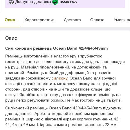
Доступна доставка
Опис
Характеристики
Доставка
Оплата
Умови п
Опис
Силіконовий ремінець Ocean Band 42/44/45/49mm
Ремінець виготовлений з еластомеру з трубчастою
геометрією, що дозволяє розтягуватись для ідеальної посадки
на руці. Матеріал гіпоалергенний, на дотик ніжний та
приємний. Ремінець стійкий до деформацій та розривів
завдяки високоякісному
силікону
. Ocean Band для зручної
фіксації на зап'ясті містить металеву пряжку на кінці однієї
сторони, ряд отворів - на іншій та додаткове кільце, що
фіксує. Застібка такого типу дозволяє фіксувати ремінець на
руці і легко регулювати розмір. Не має гострих кінців та кутів.
Силіконовий ремінець Ocean Band 42/44/45/49mm підходить
для годинників Apple та моделей з подібним кріпленням
ремінця із шириною діагоналі екрану корпусу годинника 42,
44, 45 та 49 мм. Ширина самого ремінця становить 22 мм.