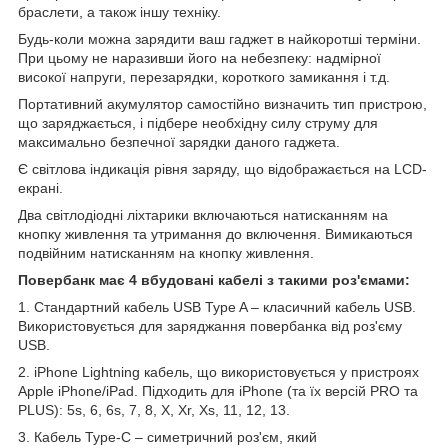
браслети, а також іншу техніку.
Будь-коли можна зарядити ваш гаджет в найкоротші терміни.
При цьому не наразивши його на небезпеку: надмірної
високої напруги, перезарядки, короткого замикання і т.д.
Портативний акумулятор самостійно визначить тип пристрою,
що заряджається, і підбере необхідну силу струму для
максимально безпечної зарядки даного гаджета.
Є світлова індикація рівня заряду, що відображається на LCD-
екрані.
Два світлодіодні ліхтарики включаються натисканням на
кнопку живлення та утримання до включення. Вимикаються
подвійним натисканням на кнопку живлення.
Повербанк має 4 вбудовані кабелі з такими роз'ємами:
1. Стандартний кабель USB Type A – класичний кабель USB.
Використовується для заряджання повербанка від роз'єму
USB.
2. iPhone Lightning кабель, що використовується у пристроях
Apple iPhone/iPad. Підходить для iPhone (та їх версій PRO та
PLUS): 5s, 6, 6s, 7, 8, X, Xr, Xs, 11, 12, 13.
3. Кабель Type-C – симетричний роз'єм, який