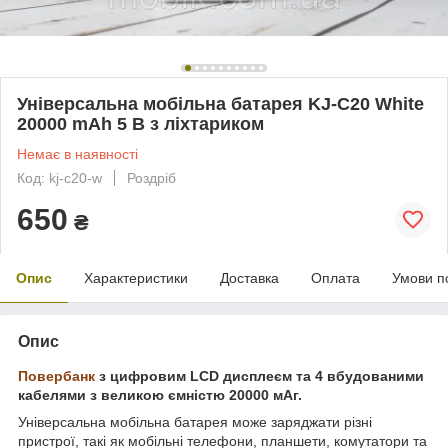
Універсальна мобільна батарея KJ-С20 White
20000 mAh 5 В з ліхтариком
Немає в наявності
Код: kj-с20-w
Роздріб
650
₴
Опис
Характеристики
Доставка
Оплата
Умови п
Опис
Повербанк
з цифровим LCD дисплеєм та 4 вбудованими
кабелями з великою ємністю
2
0000 мАг.
Універсальна мобільна батарея може заряджати різні
пристрої, такі як мобільні телефони, планшети, комутатори та