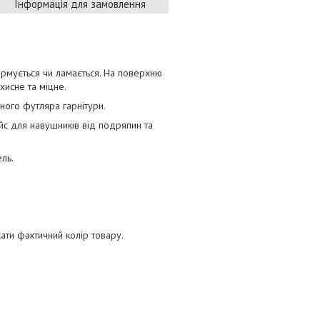
Інформація для замовлення
ормується чи ламається. На поверхню
хисне та міцне.
ного футляра гарнітури.
ейс для навушників від подряпин та
ль.
.
ти фактичний колір товару.