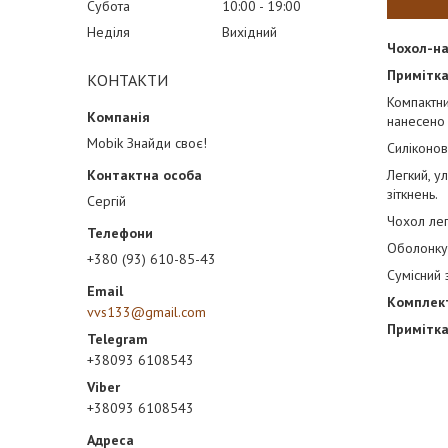
Субота
10:00
19:00
Неділя
Вихідний
Чохол-на
Примітка
КОНТАКТИ
Компактни
нанесено 
Mobik Знайди своє!
Силіконов
Легкий, у
зіткнень.
Сергій
Чохол лег
Оболонку 
+380 (93) 610-85-43
Сумісний
Комплект
vvs133@gmail.com
Примітка
+38093 6108543
+38093 6108543