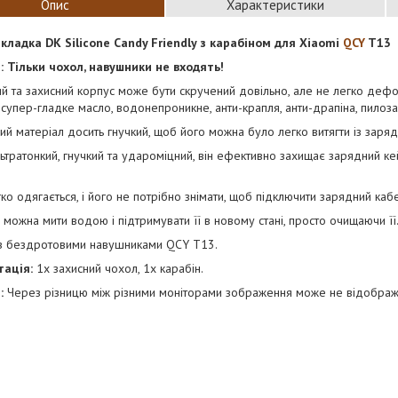
Опис
Характеристики
кладка DK Silicone Candy Friendly з карабіном для Xiaomi
QCY
T13
: Тільки чохол, навушники не входять!
й та захисний корпус може бути скручений довільно, але не легко деф
супер-гладке масло, водонепроникне, анти-крапля, анти-драпіна, пилоза
ий матеріал досить гнучкий, щоб його можна було легко витягти із заряд
льтратонкий, гнучкий та удароміцний, він ефективно захищає зарядний к
ко одягається, і його не потрібно знімати, щоб підключити зарядний кабе
можна мити водою і підтримувати її в новому стані, просто очищаючи її
 з бездротовими навушниками QCY T13.
ація:
1x захисний чохол, 1x карабін.
:
Через різницю між різними моніторами зображення може не відобража