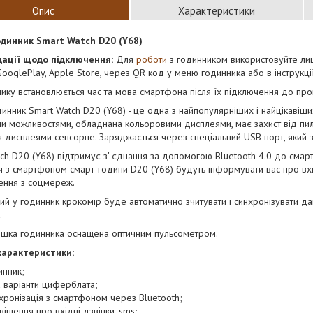
Опис
Характеристики
динник Smart Watch D20 (Y68)
ації щодо підключення:
Для
роботи
з годинником використовуйте лиш
ooglePlay, Apple Store, через QR код у меню годинника або в інструкції
ику встановлюється час та мова смартфона після їх підключення до про
инник Smart Watch D20 (Y68) - це одна з найпопулярніших і найцікаві
и можливостями, обладнана кольоровими дисплеями, має захист від пилу
 дисплеями сенсорне. Заряджається через спеціальний USB порт, який 
ch D20 (Y68) підтримує з' єднання за допомогою Bluetooth 4.0 до смарт
я з смартфоном смарт-години D20 (Y68) будуть інформувати вас про вхід
ення з соцмереж.
й у годинник крокомір буде автоматично зчитувати і синхронізувати дан
.
ишка годинника оснащена оптичним пульсометром.
характеристики:
инник;
 варіанти циферблата;
хронізація з смартфоном через Bluetooth;
віщення про вхідні дзвінки, sms;