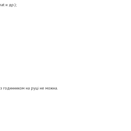
at и др.);
 із годинником на руці не можна.