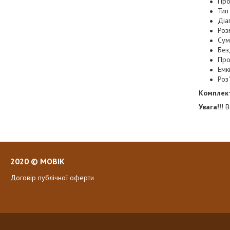
Про
Тип
Діа
Роз
Сумі
Без
Про
Емк
Роз
Комплек
Увага!!!
В
2020 © MOBIK
Договір публічної оферти