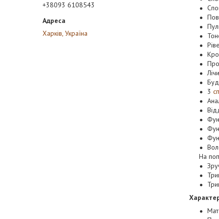
+38093 6108543
Спо
Пов
Пул
Харків, Україна
Тон
Рів
Кро
Про
Ліч
Буд
3
с
Анал
Від
Фун
Фун
Фун
Вол
На поп
Зру
Три
Три
Характер
Мат