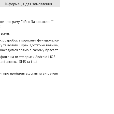
Інформація для замовлення
е програму FitPro. Завантажити її
.
грами.
ших розробок з корисним функціоналом
 та вологи. Екран достатньо великий,
знаходиться прямо в самому браслеті.
фонів на платформах Android і iOS.
ні дзвінки, SMS та інші
і про пройдені відстані та витрачені