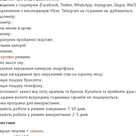
віщення з соцмереж (Facebook, Twitter, WhatsApp, Instagram, Skype, WeCh
ідомлення з месенджерів Viber, Telegram на годинник не дублюються;
ьсометр;
ометр;
ень кисню в крові;
комір;
рахунок пройденої відстані;
ильник калорій;
ильник.
портивні
режими;
із якості сну;
далене керування камерою смартфона;
кція нагадування про нерухомий стан на одному місці;
кція пошуку браслета;
кція пошуку телефону;
огозахист: захист від поту, крапель та бризок. Купатися та приймати душ
адання вологи всередину годинника гарантія не поширюється;
чна програма для використання;
валість роботи в режимі очікування: 7-10 днів;
валість роботи у режимі використання: 2-5 днів.
иcтики:
еріал: пластик +
силікон
;