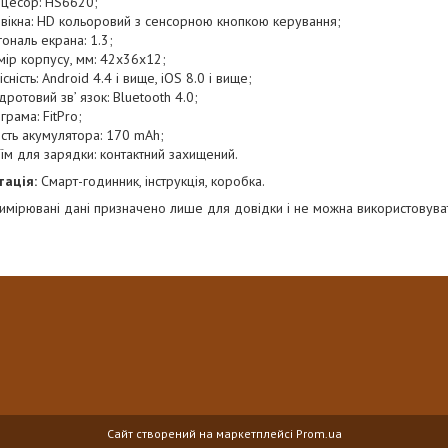
цесор: HS6620;
 вікна: HD кольоровий з сенсорною кнопкою керування;
гональ екрана: 1.3;
мір корпусу, мм: 42x36x12;
сність: Android 4.4 і вище, iOS 8.0 і вище;
дротовий зв’ язок: Bluetooth 4.0;
грама: FitPro;
ість акумулятора: 170 mAh;
'їм для зарядки: контактний захищений.
тація:
Смарт-годинник, інструкція, коробка.
имірювані дані призначено лише для довідки і не можна використовуват
Сайт створений на маркетплейсі
Prom.ua