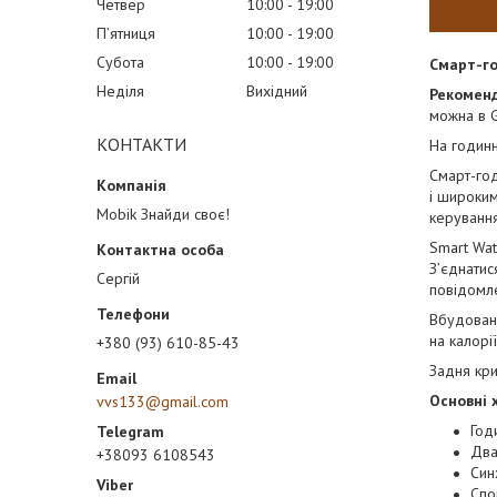
Четвер
10:00
19:00
Пʼятниця
10:00
19:00
Субота
10:00
19:00
Смарт-го
Неділя
Вихідний
Рекоменд
можна в G
КОНТАКТИ
На годинн
Смарт-год
і широким
Mobik Знайди своє!
керування
Smart Wat
З’єднатис
Сергій
повідомл
Вбудовани
на калорії
+380 (93) 610-85-43
Задня кр
Основні 
vvs133@gmail.com
Год
Два
+38093 6108543
Син
Спо