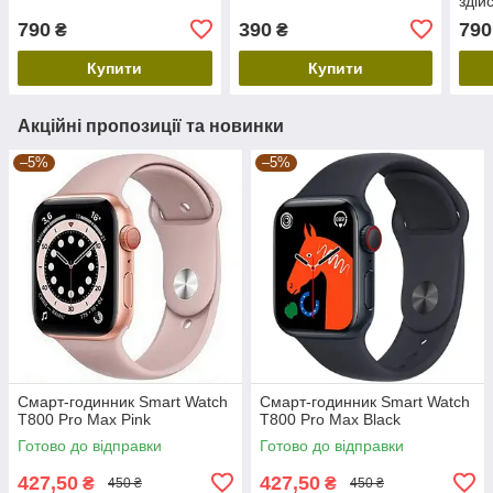
здій
790
390
790
₴
₴
Купити
Купити
Акційні пропозиції та новинки
–5%
–5%
Смарт-годинник Smart Watch
Смарт-годинник Smart Watch
T800 Pro Max Pink
T800 Pro Max Black
Готово до відправки
Готово до відправки
427,50
427,50
₴
₴
450 ₴
450 ₴