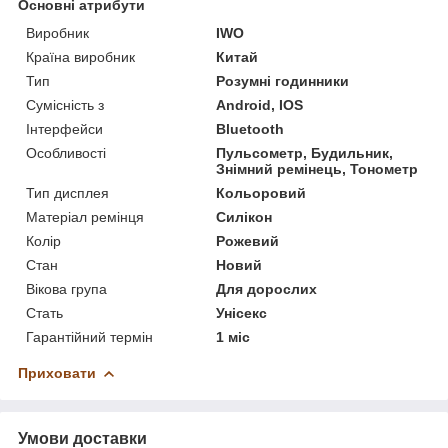
Основні атрибути
Виробник
IWO
Країна виробник
Китай
Тип
Розумні годинники
Сумісність з
Android, IOS
Інтерфейси
Bluetooth
Особливості
Пульсометр, Будильник,
Знімний ремінець, Тонометр
Тип дисплея
Кольоровий
Матеріал ремінця
Силікон
Колір
Рожевий
Стан
Новий
Вікова група
Для дорослих
Стать
Унісекс
Гарантійний термін
1 міс
Приховати
Умови доставки