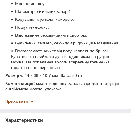
Моніторинг сну;
Шагометр, лічильник калорій;
Керування музикою, камерою;
Пошук телефону;
Відстеження режиму занять спортом;
Будильник, таймер, секундомір, функція нагадування;
Вологозахист: захист від поту, крапель та бризок.
Купатися та приймати душ із годинником на руці не
можна. На попадання вологи всередину годинника
гарантія не поширюється.
Розміри:
44 х 38 х 10 7 мм.
Вага:
50 гр.
Комплектація:
смарт-годинник, кабель зарядки, інструкція
англійською мовою, упаковка.
Приховати
Характеристики