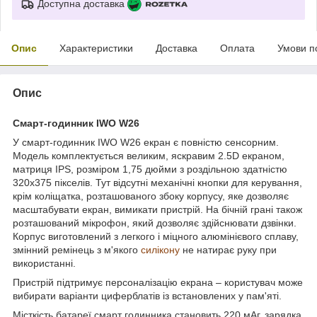
Доступна доставка
Опис
Характеристики
Доставка
Оплата
Умови п
Опис
Смарт-годинник IWO W26
У смарт-годинник IWO W26 екран є повністю сенсорним.
Модель комплектується великим, яскравим 2.5D екраном,
матриця IPS, розміром 1,75 дюйми з роздільною здатністю
320x375 пікселів. Тут відсутні механічні кнопки для керування,
крім коліщатка, розташованого збоку корпусу, яке дозволяє
масштабувати екран, вимикати пристрій. На бічній грані також
розташований мікрофон, який дозволяє здійснювати дзвінки.
Корпус виготовлений з легкого і міцного алюмінієвого сплаву,
змінний ремінець з м'якого
силікону
не натирає руку при
використанні.
Пристрій підтримує персоналізацію екрана – користувач може
вибирати варіанти циферблатів із встановлених у пам'яті.
Місткість батареї смарт годинника становить 220 мАг, зарядка